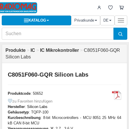
KATALOG
Privatkunde
DE
Togg
navi
Produkte
>
IC
>
IC Mikrokontroller
>
C8051F060-GQR
Silicon Labs
C8051F060-GQR Silicon Labs
Produktcode
: 50652
zu Favoriten hinzufügen
Hersteller
:
Silicon Labs
Gehäusetyp
: TQFP-100
Kurzbeschreibung
: 8-bit Microcontrollers - MCU 8051 25 MHz 64
kB CAN 8-bit MCU
Versorgungsspannung, V
: 2,7...3,6 V