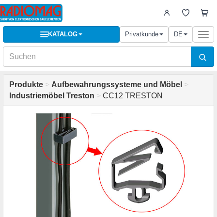
KATALOG
Privatkunde
DE
Togg
navi
Produkte
>
Aufbewahrungssysteme und Möbel
>
Industriemöbel Treston
>
CC12 TRESTON