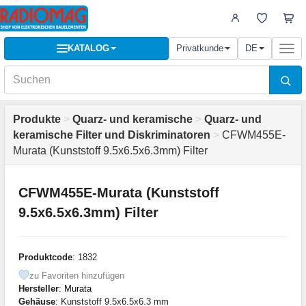
KATALOG
Privatkunde
DE
Togg
navi
Produkte
>
Quarz- und keramische
>
Quarz- und
keramische Filter und Diskriminatoren
>
CFWM455E-
Murata (Kunststoff 9.5x6.5x6.3mm) Filter
CFWM455E-Murata (Kunststoff
9.5x6.5x6.3mm) Filter
Produktcode
: 1832
zu Favoriten hinzufügen
Hersteller
:
Murata
Gehäuse
: Kunststoff 9.5x6.5x6.3 mm