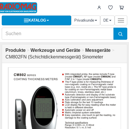
KATALOG
Privatkunde
DE
Togg
navi
Produkte
>
Werkzeuge und Geräte
>
Messgeräte
>
CM802FN (Schichtdickenmessgerät) Sinometer