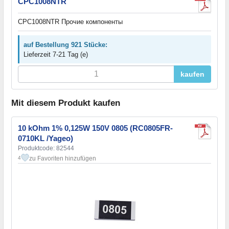
CPC1008NTR
CPC1008NTR Прочие компоненты
auf Bestellung 921 Stücke:
Lieferzeit 7-21 Tag (e)
kaufen
Mit diesem Produkt kaufen
10 kOhm 1% 0,125W 150V 0805 (RC0805FR-
0710KL /Yageo)
Produktcode: 82544
zu Favoriten hinzufügen
4