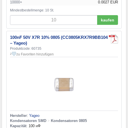
10000+
0.0027 EUR
Mindestbestellmenge: 10 St.
kaufen
100nF 50V X7R 10% 0805 (CC0805KRX7R9BB104
– Yageo)
Produktcode: 60735
zu Favoriten hinzufügen
2
Hersteller
:
Yageo
Kondensatoren SMD
>
Kondensatoren 0805
Kapazität
: 100 нФ