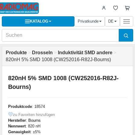
KATALOG
Privatkunde
DE
Togg
navi
Produkte
>
Drosseln
>
Induktivität SMD andere
>
820nH 5% SMD 1008 (CW252016-R82J-Bourns)
820nH 5% SMD 1008 (CW252016-R82J-
Bourns)
Produktcode
: 18574
zu Favoriten hinzufügen
Hersteller
:
Bourns
Nennwert
: 820 nH
Genauigkeit
: ±5%