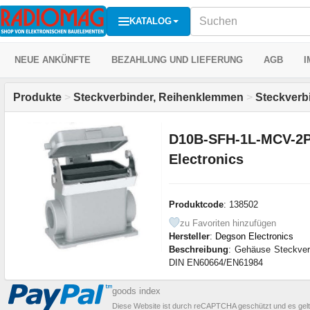
KATALOG
NEUE ANKÜNFTE
BEZAHLUNG UND LIEFERUNG
AGB
I
Produkte
>
Steckverbinder, Reihenklemmen
>
Steckverb
D10B-SFH-1L-MCV-2
Electronics
Produktcode
: 138502
zu Favoriten hinzufügen
Hersteller
:
Degson Electronics
Beschreibung
: Gehäuse Steckver
DIN EN60664/EN61984
goods index
Diese Website ist durch reCAPTCHA geschützt und es gel