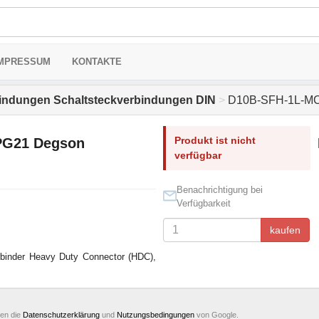
MPRESSUM
KONTAKTE
indungen Schaltsteckverbindungen DIN
>
D10B-SFH-1L-MCV
Produkt ist nicht
PG21 Degson
verfügbar
Benachrichtigung bei
Verfügbarkeit
kaufen
binder Heavy Duty Connector (HDC),
ten die
Datenschutzerklärung
und
Nutzungsbedingungen
von Google.