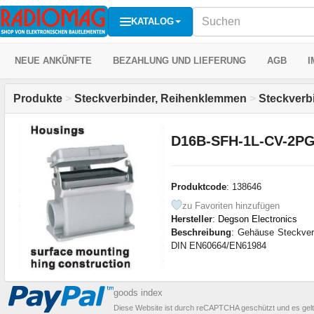
KATALOG
NEUE ANKÜNFTE
BEZAHLUNG UND LIEFERUNG
AGB
I
Produkte
>
Steckverbinder, Reihenklemmen
>
Steckverb
D16B-SFH-1L-CV-2PG
Produktcode
: 138646
zu Favoriten hinzufügen
Hersteller
:
Degson Electronics
Beschreibung
: Gehäuse Steckver
DIN EN60664/EN61984
goods index
Diese Website ist durch reCAPTCHA geschützt und es gel