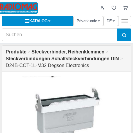
KATALOG
Privatkunde
DE
Togg
navi
Produkte
>
Steckverbinder, Reihenklemmen
>
Steckverbindungen Schaltsteckverbindungen DIN
>
D24B-CCT-1L-M32 Degson Electronics