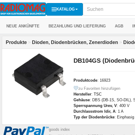
KATALOG
NEUE ANKÜNFTE
BEZAHLUNG UND LIEFERUNG
AGB
I
Produkte
>
Dioden, Diodenbrücken, Zenerdioden
>
Diod
DB104GS (Diodenbrü
Produktcode
: 16923
zu Favoriten hinzufügen
Hersteller
:
TSC
Gehäuse
: DBS (DB-1S, SO-DIL),
Sperrspannung Urev, V
: 400 V
Durchlassstrom Idir, A
: 1 A
Typ der Diodenbrücke
: Einphasig
goods index