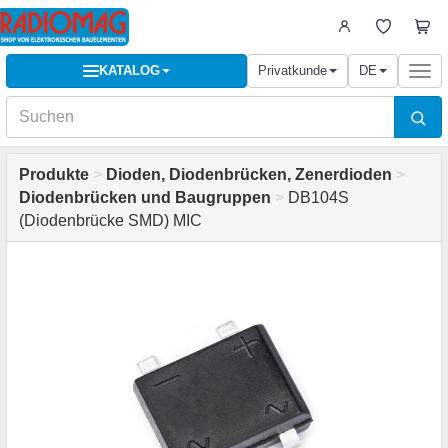
KATALOG
Privatkunde
DE
Togg
navi
Produkte
>
Dioden, Diodenbrücken, Zenerdioden
>
Diodenbrücken und Baugruppen
>
DB104S
(Diodenbrücke SMD) MIC