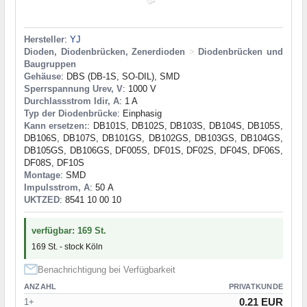
Hersteller
:
YJ
Dioden, Diodenbrücken, Zenerdioden
>
Diodenbrücken und
Baugruppen
Gehäuse
: DBS (DB-1S, SO-DIL), SMD
Sperrspannung Urev, V
: 1000 V
Durchlassstrom Idir, A
: 1 A
Typ der Diodenbrücke
: Einphasig
Kann ersetzen:
: DB101S, DB102S, DB103S, DB104S, DB105S,
DB106S, DB107S, DB101GS, DB102GS, DB103GS, DB104GS,
DB105GS, DB106GS, DF005S, DF01S, DF02S, DF04S, DF06S,
DF08S, DF10S
Montage
: SMD
Impulsstrom, A
: 50 А
UKTZED
: 8541 10 00 10
verfügbar: 169 St.
169 St. - stock Köln
Benachrichtigung bei Verfügbarkeit
ANZAHL
PRIVATKUNDE
0.21 EUR
1+