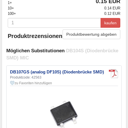
0.15 EUR
1+
10+
0.14 EUR
100+
0.12 EUR
kaufen
Produktbewertung abgeben
Produktrezensionen
Möglichen Substitutionen
DB104S (Diodenbrücke
SMD) MIC
DB107GS (analog DF10S) (Diodenbrücke SMD)
Produktcode: 42563
zu Favoriten hinzufügen