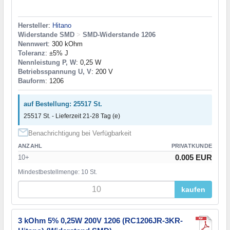
Hersteller
:
Hitano
Widerstande SMD
>
SMD-Widerstande 1206
Nennwert
: 300 kOhm
Toleranz
: ±5% J
Nennleistung P, W
: 0,25 W
Betriebsspannung U, V
: 200 V
Bauform
: 1206
auf Bestellung: 25517 St.
25517 St. - Lieferzeit 21-28 Tag (e)
Benachrichtigung bei Verfügbarkeit
ANZAHL
PRIVATKUNDE
0.005 EUR
10+
Mindestbestellmenge: 10 St.
kaufen
3 kOhm 5% 0,25W 200V 1206 (RC1206JR-3KR-