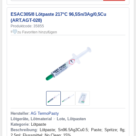
ESAC305/8 Lötpaste 217°C 96,5Sn/3Ag/0,5Cu
(ART.AGT-028)
Produktcode: 35855
zu Favoriten hinzufügen
5
Hersteller
:
AG TermoPasty
Lötgeräte, Lötmaterial
>
Lote, Lötpasten
Kategorie
: Lötpaste
Beschreibung
: Lötpaste; Sn96.5Ag3Cu0.5; Paste; Spritze; 8g;
2.5ml; Flussmittel: No Clean; 15%