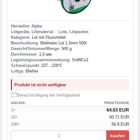
Hersteller
:
Alpha
Lötgeräte, Lötmaterial
>
Lote, Lötpasten
Kategorie
: Lot mit Flussmittel
Beschreibung
: Bleifreies Lot 1.5mm 500г
Gewicht/Volumen/Menge
: 500 g
Durchmesser
: 1,5 мм
Legierungszusammensetzung
: Sn99Cu1
Schmelzpunkt
: 227...229°С
Lottyp
: Bleifrei
Produkt ist nicht verfügbar
Benachrichtigung bei Verfügbarkeit
ANZAHL
PRIVATKUNDE
64.63 EUR
1+
10+
60.71 EUR
100+
56.8 EUR
kaufen