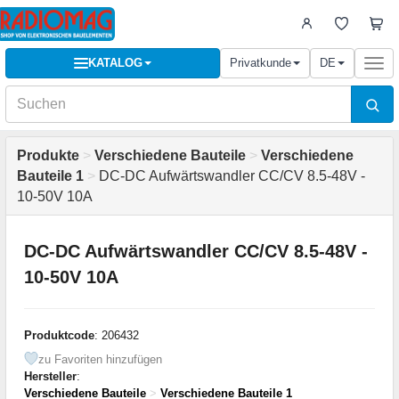
KATALOG
Privatkunde
DE
Togg
navi
Produkte
>
Verschiedene Bauteile
>
Verschiedene
Bauteile 1
>
DC-DC Aufwärtswandler CC/CV 8.5-48V -
10-50V 10A
DC-DC Aufwärtswandler CC/CV 8.5-48V -
10-50V 10A
Produktcode
: 206432
zu Favoriten hinzufügen
Hersteller
:
Verschiedene Bauteile
>
Verschiedene Bauteile 1