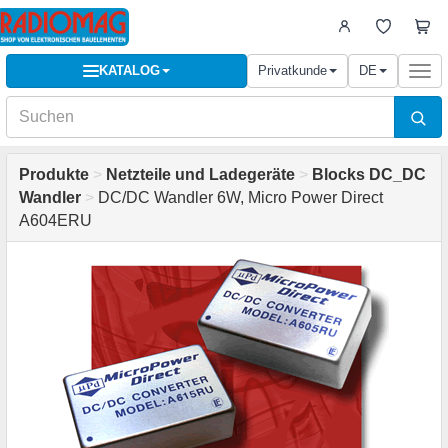
KATALOG
Privatkunde
DE
Togg
navi
Produkte
>
Netzteile und Ladegeräte
>
Blocks DC_DC
Wandler
>
DC/DC Wandler 6W, Micro Power Direct
A604ERU