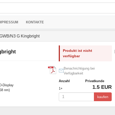
MPRESSUM
KONTAKTE
WB/N3 G Kingbright
Produkt ist nicht
bright
verfügbar
Benachrichtigung bei
Verfügbarkeit
Anzahl
Privatkunde
D-Display
1.5 EUR
1+
568 nm)
kaufen