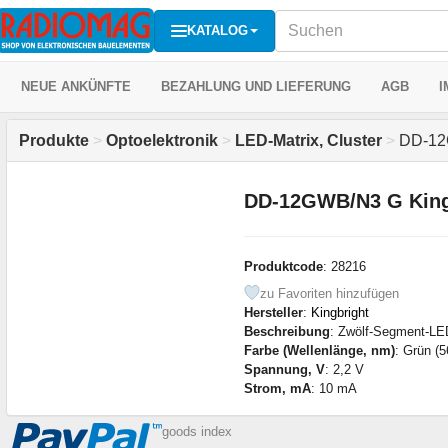
KATALOG
NEUE ANKÜNFTE
BEZAHLUNG UND LIEFERUNG
AGB
I
Produkte
>
Optoelektronik
>
LED-Matrix, Cluster
>
DD-12G
DD-12GWB/N3 G King
Produktcode
: 28216
zu Favoriten hinzufügen
Hersteller
:
Kingbright
Beschreibung
: Zwölf-Segment-LE
Farbe (Wellenlänge, nm)
: Grün (
Spannung, V
: 2,2 V
Strom, mA
: 10 mA
goods index