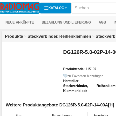
KATALOG
NEUE ANKÜNFTE
BEZAHLUNG UND LIEFERUNG
AGB
I
Produkte
>
Steckverbinder, Reihenklemmen
>
Steckver
DG126R-5.0-02P-14-0
Produktcode
: 115197
zu Favoriten hinzufügen
Hersteller
:
Steckverbinder, Reihenkle
Klemmenblock
Weitere Produktangebote DG126R-5.0-02P-14-00A[H] n
Foto
Bezeichnung
Hersteller