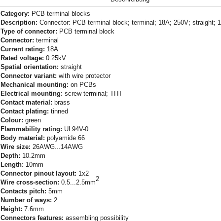
Category:
PCB terminal blocks
Description:
Connector: PCB terminal block; terminal; 18A; 250V; straight; 
Type of connector:
PCB terminal block
Connector:
terminal
Current rating:
18A
Rated voltage:
0.25kV
Spatial orientation:
straight
Connector variant:
with wire protector
Mechanical mounting:
on PCBs
Electrical mounting:
screw terminal; THT
Contact material:
brass
Contact plating:
tinned
Colour:
green
Flammability rating:
UL94V-0
Body material:
polyamide 66
Wire size:
26AWG...14AWG
Depth:
10.2mm
Length:
10mm
Connector pinout layout:
1x2
2
Wire cross-section:
0.5...2.5mm
Contacts pitch:
5mm
Number of ways:
2
Height:
7.6mm
Connectors features:
assembling possibility