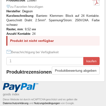
Produktcode
: 135867
zu Favoriten hinzufügen
Hersteller
:
Degson
Kurzbeschreibung
: Barriere- Klemmen- Block auf 24 Kontakte.
Querschnitt Draht: 2.5mm². Spannung/Strom: 250V/24A. Farbe
schwarz
Raster, mm
: 9,52 мм
Anzahl Kontakte
: 24
Produkt ist nicht verfügbar
Benachrichtigung bei Verfügbarkeit
kaufen
Produktbewertung abgeben
Produktrezensionen
goods index
Diese Website ist durch reCAPTCHA geschützt und es gelten die
Datenschutzerklärung
und
Nutzungsbedingungen
von Google.