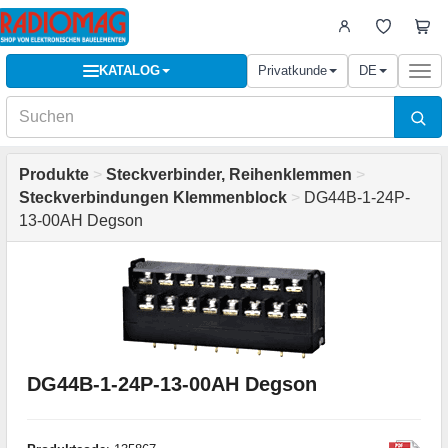
KATALOG
Privatkunde
DE
Togg
navi
Produkte
>
Steckverbinder, Reihenklemmen
>
Steckverbindungen Klemmenblock
>
DG44В-1-24P-
13-00AH Degson
DG44В-1-24P-13-00AH Degson