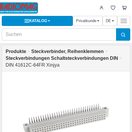
KATALOG
Privatkunde
DE
Togg
navi
Produkte
>
Steckverbinder, Reihenklemmen
>
Steckverbindungen Schaltsteckverbindungen DIN
>
DIN 41612C-64FR Xinjya