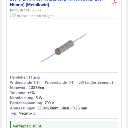
Hitano) (Metalloxid)
Produktcode: 50077
zu Favoriten hinzufügen
1
Hersteller
:
Hitano
Widerstande THT
>
Widerstande THT - 5W (außer Zement-)
Nennwert
: 100 Ohm
Toleranz
: ±5%
Nennleistung
: 5 W
Betriebsspannung
: 700 V
Abmessungen
: 17,0x6,0mm; Dвив.=0,76 mm
Typ
: Metalloxid
verfügbar: 18 St.