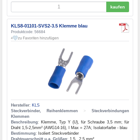
kaufen
KLS8-01101-SVS2-3.5 Klemme blau
Produktcode: 56684
zu Favoriten hinzufügen
4
Hersteller
:
KLS
Steckverbinder, Reihenklemmen
>
Steckverbindungen
Klemmen
Beschreibung
: Klemme, Typ Y (U), für Schraube 3,5 mm; für
Draht 1,5-2,5mm² (AWG14-16), I Max = 27A; Isolatorfarbe - blau
Bestimmung
: Isoliert Steckverbinder
Drahtquerschnitt u.a. Größen
: 1,5...2,5 mm²