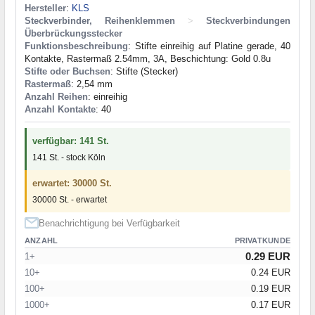
Hersteller
:
KLS
Steckverbinder, Reihenklemmen
>
Steckverbindungen
Überbrückungsstecker
Funktionsbeschreibung
: Stifte einreihig auf Platine gerade, 40
Kontakte, Rastermaß 2.54mm, 3A, Beschichtung: Gold 0.8u
Stifte oder Buchsen
: Stifte (Stecker)
Rastermaß
: 2,54 mm
Anzahl Reihen
: einreihig
Anzahl Kontakte
: 40
verfügbar: 141 St.
141 St. - stock Köln
erwartet: 30000 St.
30000 St. - erwartet
Benachrichtigung bei Verfügbarkeit
ANZAHL
PRIVATKUNDE
0.29 EUR
1+
10+
0.24 EUR
100+
0.19 EUR
1000+
0.17 EUR