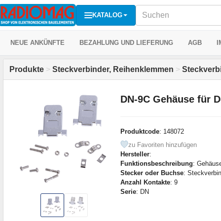
KATALOG
NEUE ANKÜNFTE
BEZAHLUNG UND LIEFERUNG
AGB
I
Produkte
>
Steckverbinder, Reihenklemmen
>
Steckverb
DN-9C Gehäuse für D-
Produktcode
: 148072
zu Favoriten hinzufügen
Hersteller
:
Funktionsbeschreibung
: Gehäuse
Stecker oder Buchse
: Steckverbi
Anzahl Kontakte
: 9
Serie
: DN