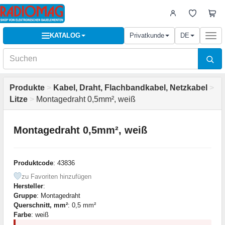
KATALOG
Privatkunde
DE
Togg
navi
Produkte
>
Kabel, Draht, Flachbandkabel, Netzkabel
>
Litze
>
Montagedraht 0,5mm², weiß
Montagedraht 0,5mm², weiß
Produktcode
: 43836
zu Favoriten hinzufügen
Hersteller
:
Gruppe
: Montagedraht
Querschnitt, mm²
: 0,5 mm²
Farbe
: weiß