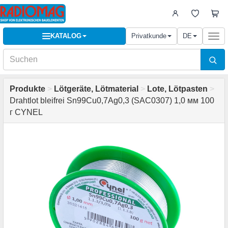
KATALOG
Privatkunde
DE
Togg
navi
Produkte
>
Lötgeräte, Lötmaterial
>
Lote, Lötpasten
>
Drahtlot bleifrei Sn99Cu0,7Ag0,3 (SAC0307) 1,0 мм 100
г CYNEL