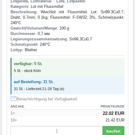
Lötgeräte, Lötmaterial
>
Lote, Lötpasten
Kategorie
: Lot mit Flussmittel
Beschreibung
: Weichlot mit Flussmittel. Lot: Sn99.3Cu0.7;
Draht; 0.7mm; 0.1kg; Flussmittel: F-SW32; 3%, Schmelzpunkt:
240°C
Gewicht/Volumen/Menge
: 100 g
Durchmesser
: 0,7 мм
Legierungszusammensetzung
: Sn99,3Cu0,7
Schmelzpunkt
: 240°С
Lottyp
: Bleifrei
verfügbar: 5 St.
5 St. - stock Köln
auf Bestellung: 31 St.
31 St. - Lieferzeit 21-28 Tag (e)
Benachrichtigung bei Verfügbarkeit
ANZAHL
PRIVATKUNDE
22.02 EUR
1+
10+
21.42 EUR
kaufen