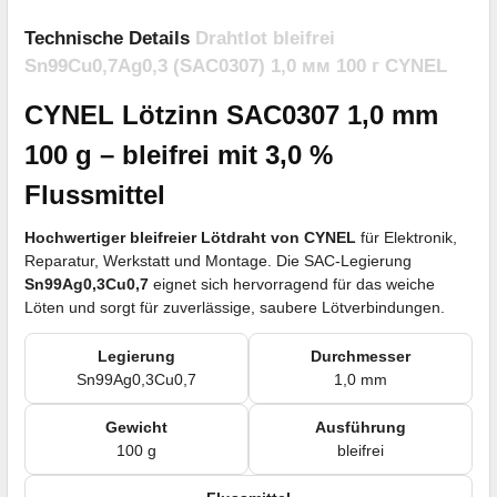
Technische Details
Drahtlot bleifrei
Sn99Cu0,7Ag0,3 (SAC0307) 1,0 мм 100 г CYNEL
CYNEL Lötzinn SAC0307 1,0 mm
100 g – bleifrei mit 3,0 %
Flussmittel
Hochwertiger bleifreier Lötdraht von CYNEL
für Elektronik,
Reparatur, Werkstatt und Montage. Die SAC-Legierung
Sn99Ag0,3Cu0,7
eignet sich hervorragend für das weiche
Löten und sorgt für zuverlässige, saubere Lötverbindungen.
Legierung
Durchmesser
Sn99Ag0,3Cu0,7
1,0 mm
Gewicht
Ausführung
100 g
bleifrei