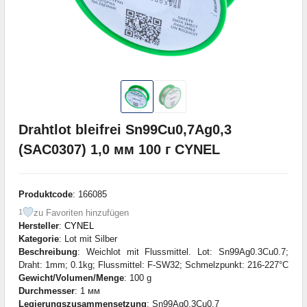
Drahtlot bleifrei Sn99Cu0,7Ag0,3
(SAC0307) 1,0 мм 100 г CYNEL
Produktcode
: 166085
zu Favoriten hinzufügen
1
Hersteller
:
CYNEL
Kategorie
: Lot mit Silber
Beschreibung
: Weichlot mit Flussmittel. Lot: Sn99Ag0.3Cu0.7;
Draht: 1mm; 0.1kg; Flussmittel: F-SW32; Schmelzpunkt: 216-227°C
Gewicht/Volumen/Menge
: 100 g
Durchmesser
: 1 мм
Legierungszusammensetzung
: Sn99Ag0,3Cu0,7