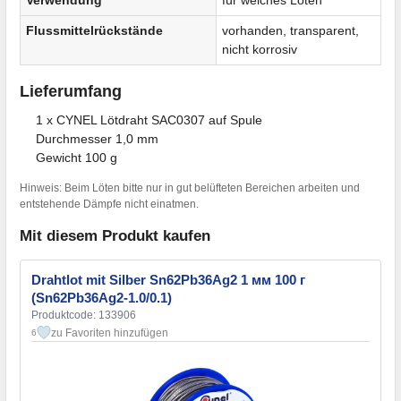
Verwendung
für weiches Löten
Flussmittelrückstände
vorhanden, transparent,
nicht korrosiv
Lieferumfang
1 x CYNEL Lötdraht SAC0307 auf Spule
Durchmesser 1,0 mm
Gewicht 100 g
Hinweis: Beim Löten bitte nur in gut belüfteten Bereichen arbeiten und
entstehende Dämpfe nicht einatmen.
Mit diesem Produkt kaufen
Drahtlot mit Silber Sn62Pb36Ag2 1 мм 100 г
(Sn62Pb36Ag2-1.0/0.1)
Produktcode: 133906
zu Favoriten hinzufügen
6