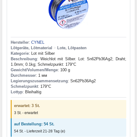
Hersteller
:
CYNEL
Lötgeräte, Lötmaterial
>
Lote, Lötpasten
Kategorie
: Lot mit Silber
Beschreibung
: Weichlot mit Silber. Lot: Sn62Pb36Ag2; Draht;
1.0mm; 0.1kg; Schmelzpunkt: 179°C
Gewicht/Volumen/Menge
: 100 g
Durchmesser
: 1 мм
Legierungszusammensetzung
: Sn62Pb36Ag2
Schmelzpunkt
: 179°С
Lottyp
: Bleihaltig
erwartet: 3 St.
3 St. - erwartet
auf Bestellung: 54 St.
54 St. - Lieferzeit 21-28 Tag (e)