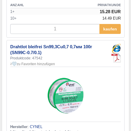
ANZAHL
PRIVATKUNDE
15.28 EUR
1+
10+
14.49 EUR
kaufen
Drahtlot bleifrei Sn99,3Cu0,7 0,7мм 100г
(SN99C-0.7/0.1)
Produktcode: 47542
zu Favoriten hinzufügen
2
Hersteller
:
CYNEL