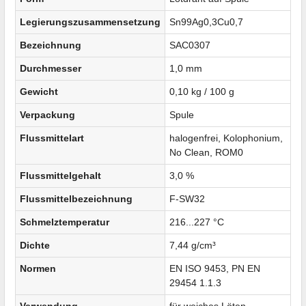
Legierungszusammensetzung
Sn99Ag0,3Cu0,7
Bezeichnung
SAC0307
Durchmesser
1,0 mm
Gewicht
0,10 kg / 100 g
Verpackung
Spule
Flussmittelart
halogenfrei, Kolophonium,
No Clean, ROM0
Flussmittelgehalt
3,0 %
Flussmittelbezeichnung
F-SW32
Schmelztemperatur
216...227 °C
Dichte
7,44 g/cm³
Normen
EN ISO 9453, PN EN
29454 1.1.3