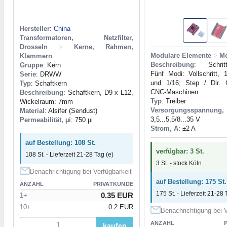
Hersteller
:
China
Transformatoren, Netzfilter,
Drosseln
>
Kerne, Rahmen,
Modulare Elemente
>
Mo
Klammern
Beschreibung
: Schrittm
Gruppe
: Kern
Fünf Modi: Vollschritt, 
Serie
: DRWW
und 1/16; Step / Dir. 
Typ
: Schaftkern
CNC-Maschinen
Beschreibung
: Schaftkern, D9 x L12,
Typ
: Treiber
Wickelraum: 7mm
Versorgungsspan
Material
: Alsifer (Sendust)
3,5...5,5/8...35 V
Permeabilität, µi
: 750 µi
Strom, A
: ±2 A
auf Bestellung: 108 St.
verfügbar: 3 St.
108 St. - Lieferzeit 21-28 Tag (e)
3 St. - stock Köln
Benachrichtigung bei Verfügbarkeit
auf Bestellung: 175 St.
ANZAHL
PRIVATKUNDE
175 St. - Lieferzeit 21-28 
0.35 EUR
1+
10+
0.2 EUR
Benachrichtigung bei V
ANZAHL
kaufen