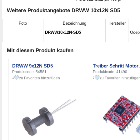
Weitere Produktangebote DRWW 10x12N SD5
Foto
Bezeichnung
Hersteller
DRWW10x12N-SD5
Осер
Mit diesem Produkt kaufen
DRWW 9x12N SD5
Treiber Schritt Motor
Produktcode: 54581
Produktcode: 41490
zu Favoriten hinzufügen
zu Favoriten hinzufüge
1
7