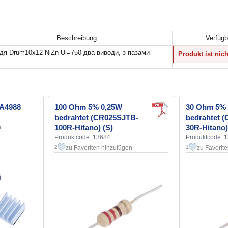
Beschreibung
Verfügb
дя Drum10x12 NiZn Ui=750 два виводи, з пазами
Produkt ist nic
 A4988
100 Ohm 5% 0,25W
30 Ohm 5%
bedrahtet (CR025SJTB-
bedrahtet 
100R-Hitano) (S)
30R-Hitano)
n
Produktcode: 13684
Produktcode: 
zu Favoriten hinzufügen
zu Favorit
2
1