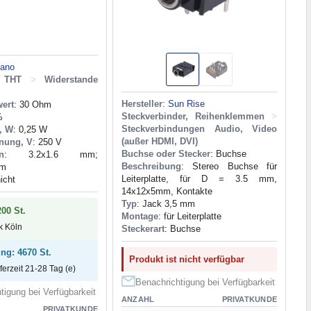
tano
e THT
>
Widerstande
Hersteller
:
Sun Rise
ert
: 30 Ohm
Steckverbinder, Reihenklemmen
>
%
Steckverbindungen Audio, Video
, W
: 0,25 W
(außer HDMI, DVI)
nung, V
: 250 V
Buchse oder Stecker
: Buchse
n
: 3.2x1.6 mm;
Beschreibung
: Stereo Buchse für
mm
Leiterplatte, für D = 3.5 mm,
icht
14x12x5mm, Kontakte
Typ
: Jack 3,5 mm
200 St.
Montage
: für Leiterplatte
ck Köln
Steckerart
: Buchse
ung: 4670 St.
Produkt ist nicht verfügbar
eferzeit 21-28 Tag (e)
Benachrichtigung bei Verfügbarkeit
tigung bei Verfügbarkeit
ANZAHL
PRIVATKUNDE
PRIVATKUNDE