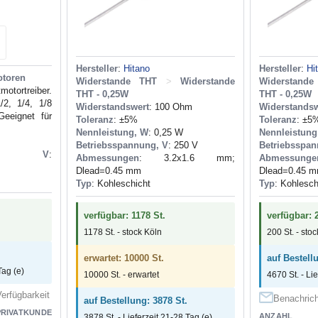
Hersteller
:
Hitano
Hersteller
:
Hi
toren
Widerstande THT
>
Widerstande
Widerstand
otortreiber.
THT - 0,25W
THT - 0,25W
1/2, 1/4, 1/8
Widerstandswert
: 100 Ohm
Widerstandsw
Geeignet für
Toleranz
: ±5%
Toleranz
: ±5
Nennleistung, W
: 0,25 W
Nennleistung
Betriebsspannung, V
: 250 V
Betriebsspan
nung, V
:
Abmessungen
: 3.2x1.6 mm;
Abmessunge
Dlead=0.45 mm
Dlead=0.45 
Typ
: Kohleschicht
Typ
: Kohlesch
verfügbar: 1178 St.
verfügbar: 
1178 St. - stock Köln
200 St. - sto
erwartet: 10000 St.
auf Bestell
Tag (e)
10000 St. - erwartet
4670 St. - Li
erfügbarkeit
Benachrich
auf Bestellung: 3878 St.
PRIVATKUNDE
ANZAHL
3878 St. - Lieferzeit 21-28 Tag (e)