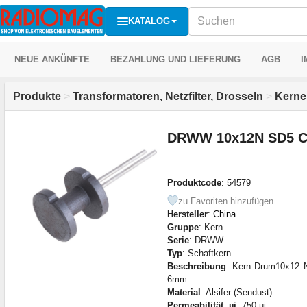
KATALOG
NEUE ANKÜNFTE
BEZAHLUNG UND LIEFERUNG
AGB
I
Produkte
>
Transformatoren, Netzfilter, Drosseln
>
Kerne
DRWW 10x12N SD5 C
Produktcode
: 54579
zu Favoriten hinzufügen
Hersteller
:
China
Gruppe
: Kern
Serie
: DRWW
Typ
: Schaftkern
Beschreibung
: Kern Drum10x12 N
6mm
Material
: Alsifer (Sendust)
Permeabilität, µi
: 750 µi