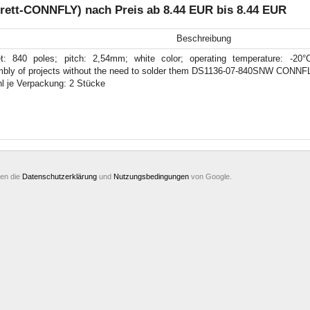
ett-CONNFLY) nach Preis ab 8.44 EUR bis 8.44 EUR
Beschreibung
t: 840 poles; pitch: 2,54mm; white color; operating temperature: -20
bly of projects without the need to solder them DS1136-07-840SNW CONN
l je Verpackung: 2 Stücke
ten die
Datenschutzerklärung
und
Nutzungsbedingungen
von Google.