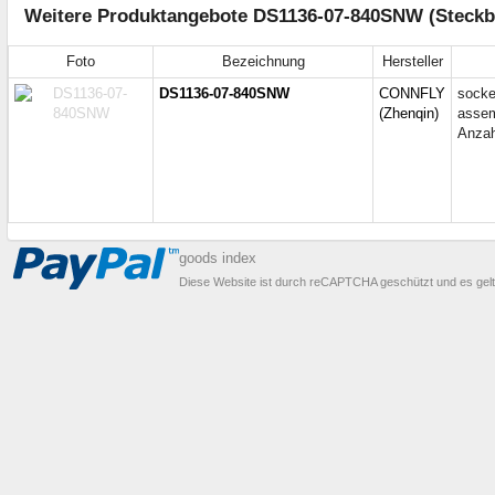
Weitere Produktangebote DS1136-07-840SNW (Steckbr
Foto
Bezeichnung
Hersteller
DS1136-07-840SNW
CONNFLY
socke
(Zhenqin)
assem
Anzah
goods index
Diese Website ist durch reCAPTCHA geschützt und es gel