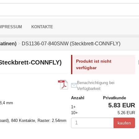
MPRESSUM
KONTAKTE
latinen)
>
DS1136-07-840SNW (Steckbrett-CONNFLY)
Produkt ist nicht
Steckbrett-CONNFLY)
verfügbar
Benachrichtigung bei
Verfügbarkeit
Anzahl
Privatkunde
x8,4 mm
5.83 EUR
1+
10+
5.26 EUR
board), 840 Kontakte, Raster: 2.54mm
kaufen