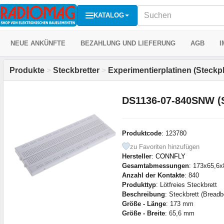
KATALOG
NEUE ANKÜNFTE
BEZAHLUNG UND LIEFERUNG
AGB
I
Produkte
>
Steckbretter
>
Experimentierplatinen (Steckp
DS1136-07-840SNW (
Produktcode
: 123780
zu Favoriten hinzufügen
Hersteller
:
CONNFLY
Gesamtabmessungen
: 173x65,6
Anzahl der Kontakte
: 840
Produkttyp
: Lötfreies Steckbrett
Beschreibung
: Steckbrett (Bread
Größe - Länge
: 173 mm
Größe - Breite
: 65,6 mm