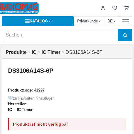
KATALOG
Privatkunde
DE
Togg
navi
Produkte
>
IC
>
IC Timer
>
DS3106A14S-6P
DS3106A14S-6P
Produktcode
: 41997
zu Favoriten hinzufügen
Hersteller
:
IC
>
IC Timer
Produkt ist nicht verfügbar