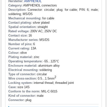
Hersteller
:
AMPHENOL
Category:
AMPHENOL connectors
Description:
Connector: circular; plug; for cable; PIN: 6; male;
soldering; MS/DS
Mechanical mounting:
for cable
Contact plating:
silver plated
Spatial orientation:
straight
Rated voltage:
200V AC; 250V DC
Contact size:
16
Manufacturer series:
MS/DS
Number of pins:
6
Current rating:
13A
Colour:
olive
Plating material:
zinc
Operating temperature:
-55...125°C
Enclosure material:
aluminium alloy
Electrical mounting:
soldering
Type of connector:
circular
2
Wire cross-section:
0.5...1.5mm
Locking system:
internal thread; threaded joint
Case:
size 14S
Conform to the norm:
MIL-C-5015
Kind of connector:
male
Connector:
plug