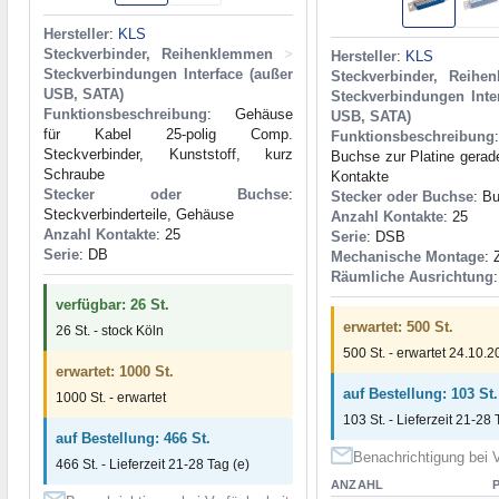
Hersteller
:
KLS
Steckverbinder, Reihenklemmen
>
Hersteller
:
KLS
Steckverbindungen Interface (außer
Steckverbinder, Reihe
USB, SATA)
Steckverbindungen Inte
Funktionsbeschreibung
: Gehäuse
USB, SATA)
für Kabel 25-polig Comp.
Funktionsbeschreibung
Steckverbinder, Kunststoff, kurz
Buchse zur Platine gerade
Schraube
Kontakte
Stecker oder Buchse
:
Stecker oder Buchse
: B
Steckverbinderteile, Gehäuse
Anzahl Kontakte
: 25
Anzahl Kontakte
: 25
Serie
: DSB
Serie
: DB
Mechanische Montage
: 
Räumliche Ausrichtung
verfügbar: 26 St.
erwartet: 500 St.
26 St. - stock Köln
500 St. - erwartet 24.10.
erwartet: 1000 St.
auf Bestellung: 103 St.
1000 St. - erwartet
103 St. - Lieferzeit 21-28 
auf Bestellung: 466 St.
Benachrichtigung bei V
466 St. - Lieferzeit 21-28 Tag (e)
ANZAHL