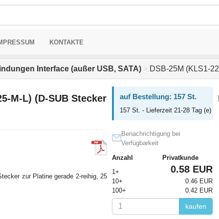
MPRESSUM
KONTAKTE
indungen Interface (außer USB, SATA)
>
DSB-25M (KLS1-221-
auf Bestellung: 157 St.
5-M-L) (D-SUB Stecker
157 St. - Lieferzeit 21-28 Tag (e)
Benachrichtigung bei
Verfügbarkeit
Anzahl
Privatkunde
0.58 EUR
1+
tecker zur Platine gerade 2-reihig, 25
10+
0.46 EUR
100+
0.42 EUR
kaufen