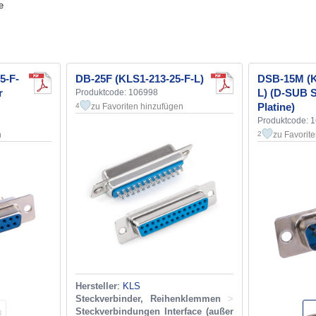
e
5-F-
DB-25F (KLS1-213-25-F-L)
DSB-15M (K
r
L) (D-SUB S
Produktcode: 106998
Platine)
zu Favoriten hinzufügen
4
Produktcode: 
n
zu Favorit
2
Hersteller
:
KLS
Steckverbinder, Reihenklemmen
>
Steckverbindungen Interface (außer