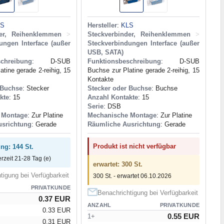
LS
Hersteller
:
KLS
der, Reihenklemmen
>
Steckverbinder, Reihenklemmen
>
ungen Interface (außer
Steckverbindungen Interface (außer
USB, SATA)
schreibung
: D-SUB
Funktionsbeschreibung
: D-SUB
atine gerade 2-reihig, 15
Buchse zur Platine gerade 2-reihig, 15
Kontakte
 Buchse
: Stecker
Stecker oder Buchse
: Buchse
kte
: 15
Anzahl Kontakte
: 15
Serie
: DSB
 Montage
: Zur Platine
Mechanische Montage
: Zur Platine
usrichtung
: Gerade
Räumliche Ausrichtung
: Gerade
Produkt ist nicht verfügbar
ung: 144 St.
erzeit 21-28 Tag (e)
erwartet: 300 St.
tigung bei Verfügbarkeit
300 St. - erwartet 06.10.2026
PRIVATKUNDE
Benachrichtigung bei Verfügbarkeit
0.37 EUR
ANZAHL
PRIVATKUNDE
0.33 EUR
0.55 EUR
1+
0.31 EUR