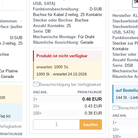
USB, SATA)
Funktionsbeschreibung
: D-SUB
Buchse für Kabel 2-reihig, 25 Kontakte
Hersteller
:
K
Stecker oder Buchse
: Buchse
nklemmen
>
Steckverbin
Anzahl Kontakte
: 25
rface (außer
Steckverbind
Serie
: DB
USB, SATA)
Mechanische Montage
: Für Draht
: D-SUB
Funktionsbe
Räumliche Ausrichtung
: Gerade
 2-reihig, 25
Stecker zur Pl
Kontakte
uchse
Stecker oder
Produkt ist nicht verfügbar
Anzahl Konta
Serie
: DSB
erwartet: 1000 St.
Zur Platine
Mechanische
1000 St. - erwartet 24.10.2026
: Gerade
Räumliche A
Benachrichtigung bei Verfügbarkeit
auf Bestell
ANZAHL
PRIVATKUNDE
2026
144 St. - Lief
0.46 EUR
1+
10+
0.43 EUR
Benachrich
100+
0.38 EUR
ANZAHL
Tag (e)
1+
kaufen
erfügbarkeit
10+
PRIVATKUNDE
100+