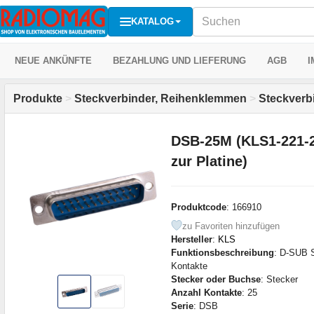
KATALOG
NEUE ANKÜNFTE
BEZAHLUNG UND LIEFERUNG
AGB
I
Produkte
>
Steckverbinder, Reihenklemmen
>
Steckverb
DSB-25M (KLS1-221-2
zur Platine)
Produktcode
: 166910
zu Favoriten hinzufügen
Hersteller
:
KLS
Funktionsbeschreibung
: D-SUB S
Kontakte
Stecker oder Buchse
: Stecker
Anzahl Kontakte
: 25
Serie
: DSB