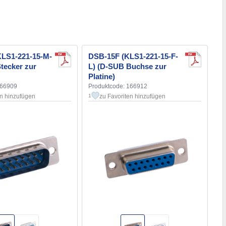
LS1-221-15-M-
DSB-15F (KLS1-221-15-F-
tecker zur
L) (D-SUB Buchse zur
Platine)
166909
Produktcode: 166912
en hinzufügen
zu Favoriten hinzufügen
1