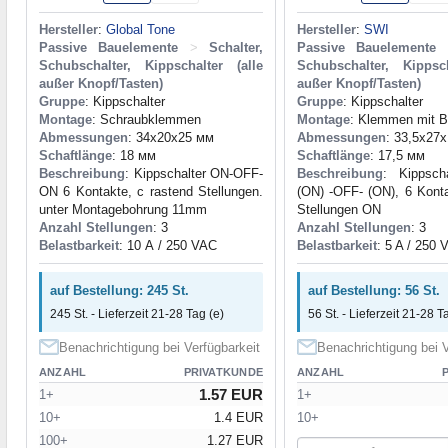
Hersteller
:
Global Tone
Hersteller
:
SWI
Passive Bauelemente
>
Schalter,
Passive Bauelemente
Schubschalter, Kippschalter (alle
Schubschalter, Kippsch
außer Knopf/Tasten)
außer Knopf/Tasten)
Gruppe
: Kippschalter
Gruppe
: Kippschalter
Montage
: Schraubklemmen
Montage
: Klemmen mit B
Abmessungen
: 34x20x25 мм
Abmessungen
: 33,5x27
Schaftlänge
: 18 мм
Schaftlänge
: 17,5 мм
Beschreibung
: Kippschalter ON-OFF-
Beschreibung
: Kippsch
ON 6 Kontakte, c rastend Stellungen.
(ON) -OFF- (ON), 6 Konta
unter Montagebohrung 11mm
Stellungen ON
Anzahl Stellungen
: 3
Anzahl Stellungen
: 3
Belastbarkeit
: 10 А / 250 VAC
Belastbarkeit
: 5 A / 250
auf Bestellung: 245 St.
auf Bestellung: 56 St.
245 St. - Lieferzeit 21-28 Tag (e)
56 St. - Lieferzeit 21-28 T
Benachrichtigung bei Verfügbarkeit
Benachrichtigung bei V
ANZAHL
PRIVATKUNDE
ANZAHL
1.57 EUR
1+
1+
10+
1.4 EUR
10+
100+
1.27 EUR