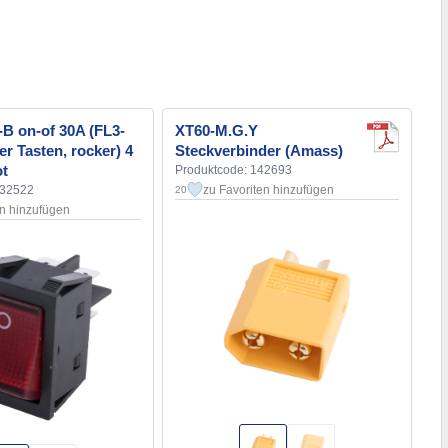
B on-of 30A (FL3-
XT60-M.G.Y
er Tasten, rocker) 4
Steckverbinder (Amass)
ot
Produktcode: 142693
132522
zu Favoriten hinzufügen
20
en hinzufügen