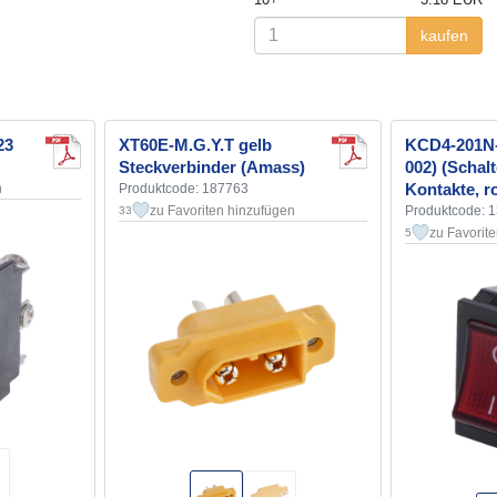
kaufen
23
XT60E-M.G.Y.T gelb
KCD4-201N-
Steckverbinder (Amass)
002) (Schalt
Kontakte, r
n
Produktcode: 187763
zu Favoriten hinzufügen
Produktcode: 
33
zu Favorit
5