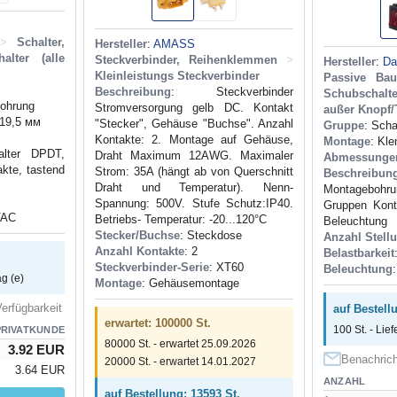
>
Schalter,
Hersteller
:
AMASS
alter (alle
Steckverbinder, Reihenklemmen
>
Hersteller
:
Da
Kleinleistungs Steckverbinder
Passive Bau
Beschreibung
: Steckverbinder
Schubschalte
ohrung
Stromversorgung gelb DC. Kontakt
außer Knopf/
x19,5 мм
"Stecker", Gehäuse "Buchse". Anzahl
Gruppe
: Scha
Kontakte: 2. Montage auf Gehäuse,
Montage
: Kl
alter DPDT,
Draht Maximum 12AWG. Maximaler
Abmessunge
kte, tastend
Strom: 35A (hängt ab von Querschnitt
Beschreibun
Draht und Temperatur). Nenn-
Montagebohr
Spannung: 500V. Stufe Schutz:IP40.
Gruppen Kont
 VAC
Betriebs- Temperatur: -20...120°C
Beleuchtung
Stecker/Buchse
: Steckdose
Anzahl Stell
Anzahl Kontakte
: 2
Belastbarkeit
Steckverbinder-Serie
: XT60
Beleuchtung
:
ag (e)
Montage
: Gehäusemontage
erfügbarkeit
auf Bestell
erwartet: 100000 St.
100 St. - Lief
PRIVATKUNDE
80000 St. - erwartet 25.09.2026
3.92 EUR
Benachrich
20000 St. - erwartet 14.01.2027
3.64 EUR
ANZAHL
auf Bestellung: 13593 St.