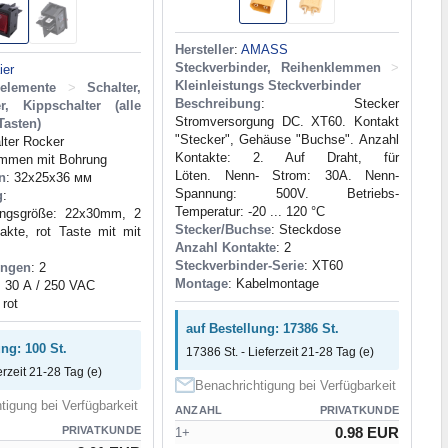
Hersteller
:
AMASS
Steckverbinder, Reihenklemmen
>
ier
Kleinleistungs Steckverbinder
elemente
>
Schalter,
Beschreibung
: Stecker
r, Kippschalter (alle
Stromversorgung DC. XT60. Kontakt
Tasten)
"Stecker", Gehäuse "Buchse". Anzahl
lter Rocker
Kontakte: 2. Auf Draht, für
emmen mit Bohrung
Löten. Nenn- Strom: 30A. Nenn-
n
: 32x25x36 мм
Spannung: 500V. Betriebs-
g
:
Temperatur: -20 ... 120 °C
ungsgröße: 22x30mm, 2
Stecker/Buchse
: Steckdose
akte, rot Taste mit mit
Anzahl Kontakte
: 2
Steckverbinder-Serie
: XT60
ungen
: 2
Montage
: Kabelmontage
: 30 А / 250 VAC
 rot
auf Bestellung: 17386 St.
ung: 100 St.
17386 St. - Lieferzeit 21-28 Tag (e)
erzeit 21-28 Tag (e)
Benachrichtigung bei Verfügbarkeit
tigung bei Verfügbarkeit
ANZAHL
PRIVATKUNDE
PRIVATKUNDE
0.98 EUR
1+