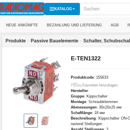
KATALOG
NEUE ANKÜNFTE
BEZAHLUNG UND LIEFERUNG
AGB
I
Produkte
>
Passive Bauelemente
>
Schalter, Schubschalt
E-TEN1322
Produktcode
: 155633
zu Favoriten hinzufügen
1
Hersteller
:
Gruppe
: Kippschalter
Montage
: Schraubklemmen
Abmessungen
: 30x20x25 мм
Schaftlänge
: 18 мм
Beschreibung
: Kippschalter ON-
rastend Stellungen
Anzahl Stellungen
: 3