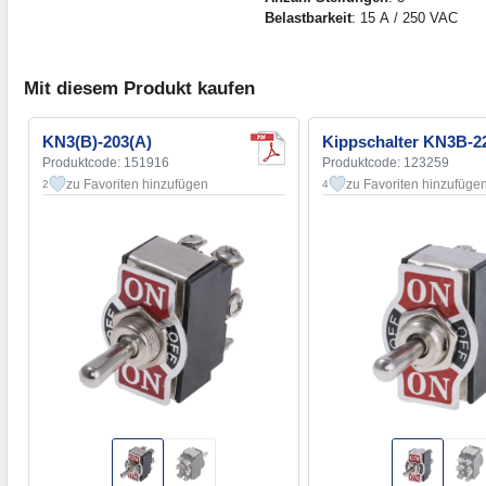
Belastbarkeit
: 15 А / 250 VAC
Mit diesem Produkt kaufen
KN3(B)-203(A)
Kippschalter KN3B-2
Produktcode: 151916
Produktcode: 123259
zu Favoriten hinzufügen
zu Favoriten hinzufüge
2
4