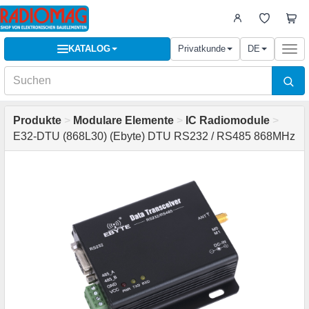
KATALOG
Privatkunde
DE
Togg
navi
Produkte
>
Modulare Elemente
>
IC Radiomodule
>
E32-DTU (868L30) (Ebyte) DTU RS232 / RS485 868MHz