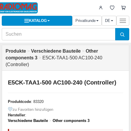
KATALOG
Privatkunde
DE
Togg
navi
Produkte
>
Verschiedene Bauteile
>
Other
components 3
>
E5CK-TAA1-500 AC100-240
(Controller)
E5CK-TAA1-500 AC100-240 (Controller)
Produktcode
: 83320
zu Favoriten hinzufügen
Hersteller
:
Verschiedene Bauteile
>
Other components 3