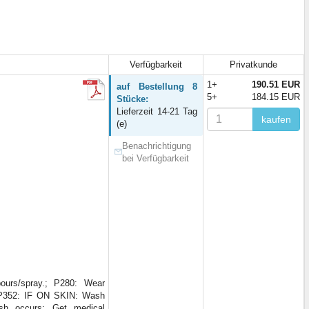
Verfügbarkeit
Privatkunde
1+
190.51 EUR
auf Bestellung 8
5+
184.15 EUR
Stücke:
Lieferzeit 14-21 Tag
kaufen
(e)
Benachrichtigung
bei Verfügbarkeit
ours/spray.; P280: Wear
 + P352: IF ON SKIN: Wash
ash occurs: Get medical