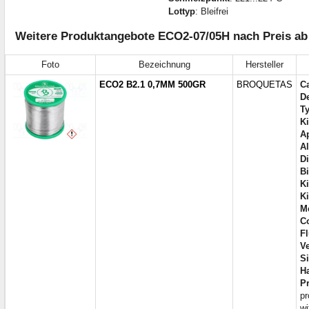
Lottyp
: Bleifrei
Weitere Produktangebote ECO2-07/05H nach Preis ab
Foto
Bezeichnung
Hersteller
ECO2 B2.1 0,7MM 500GR
BROQUETAS
C
De
Ty
Ki
A
A
D
Bi
Ki
Ki
Me
C
F
Ve
S
H
P
pr
w