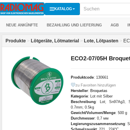
KATALOG
NEUE ANKÜNFTE
BEZAHLUNG UND LIEFERUNG
AGB
I
Produkte
>
Lötgeräte, Lötmaterial
>
Lote, Lötpasten
>
ECO
ECO2-07/05H Broque
Produktcode
: 130661
zu Favoriten hinzufügen
Hersteller
:
Broquetas
Kategorie
: Lot mit Silber
Beschreibung
: Lot; Sn97Ag3, S
0.7mm; 0.5kg
Gewicht/Volumen/Menge
: 500 g
Durchmesser
: 0,7 мм
Legierungszusammensetzung
: 
Schmelzpunkt
: 221...224°С