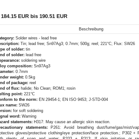
 184.15 EUR bis 190.51 EUR
Beschreibung
ategory:
Solder wires - lead free
scription:
Tin; lead free; Sn97Ag3; 0.7mm; 500g; reel; 221°C; Flux: SW26
pe of solder:
tin
nd of solder:
lead free
ppearance:
soldering wire
lloy composition:
Sn97Ag3
iameter:
0.7mm
nder weight:
0.5kg
nd of package:
reel
nd of flux:
halide; No Clean; ROM1; rosin
lting point:
221°C
onform to the norm:
EN 29454-1; EN ISO 9453; J-STD-004
lux name:
SW26
rsion:
for soft soldering
ignal word:
Warning
azard statements:
H317: May cause an allergic skin reaction.
recautionary statements:
P261: Avoid breathing dust/fume/gas/mist/vap
otective gloves/protective clothing/eye protection/face protection.; P302
ith plenty of soap and water; P333 + P313: If skin irritation or r