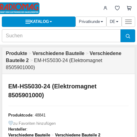
KATALOG
Privatkunde
DE
Togg
navi
Produkte
>
Verschiedene Bauteile
>
Verschiedene
Bauteile 2
>
EM-HS5030-24 (Elektromagnet
8505901000)
EM-HS5030-24 (Elektromagnet
8505901000)
Produktcode
: 48841
zu Favoriten hinzufügen
Hersteller
:
Verschiedene Bauteile
>
Verschiedene Bauteile 2