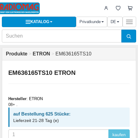
KATALOG
Privatkunde
DE
Togg
navi
Produkte
>
ETRON
>
EM636165TS10
EM636165TS10 ETRON
Hersteller
:
ETRON
08+ .
auf Bestellung 625 Stücke:
Lieferzeit 21-28 Tag (e)
kaufen