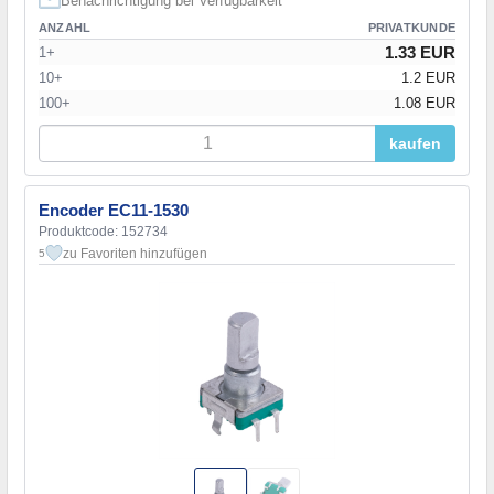
Benachrichtigung bei Verfügbarkeit
ANZAHL
PRIVATKUNDE
1.33 EUR
1+
10+
1.2 EUR
100+
1.08 EUR
kaufen
Encoder EC11-1530
Produktcode: 152734
zu Favoriten hinzufügen
5