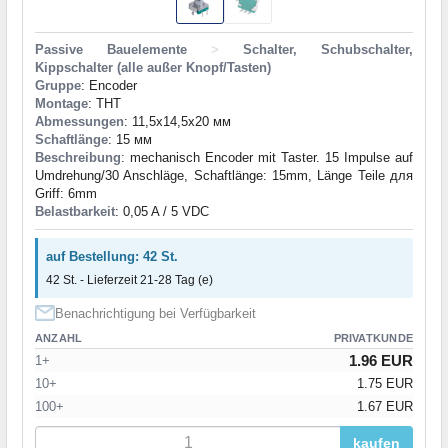
Passive Bauelemente
>
Schalter, Schubschalter,
Kippschalter (alle außer Knopf/Tasten)
Gruppe
: Encoder
Montage
: THT
Abmessungen
: 11,5x14,5x20 мм
Schaftlänge
: 15 мм
Beschreibung
: mechanisch Encoder mit Taster. 15 Impulse auf
Umdrehung/30 Anschläge, Schaftlänge: 15mm, Länge Teile для
Griff: 6mm
Belastbarkeit
: 0,05 A / 5 VDC
auf Bestellung: 42 St.
42 St. - Lieferzeit 21-28 Tag (e)
Benachrichtigung bei Verfügbarkeit
ANZAHL
PRIVATKUNDE
1.96 EUR
1+
10+
1.75 EUR
100+
1.67 EUR
kaufen