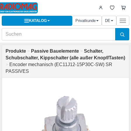
KATALOG
Privatkunde
DE
Togg
navi
Produkte
>
Passive Bauelemente
>
Schalter,
Schubschalter, Kippschalter (alle außer Knopf/Tasten)
>
Encoder mechanisch (EC11J12-15P30C-SW) SR
PASSIVES