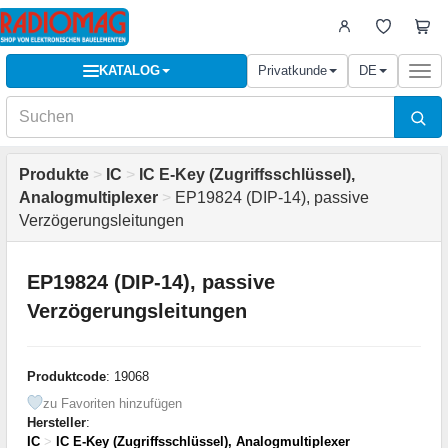
KATALOG
Privatkunde
DE
Togg
navi
Produkte
>
IC
>
IC E-Key (Zugriffsschlüssel),
Analogmultiplexer
>
EP19824 (DIP-14), passive
Verzögerungsleitungen
EP19824 (DIP-14), passive
Verzögerungsleitungen
Produktcode
: 19068
zu Favoriten hinzufügen
Hersteller
:
IC
>
IC E-Key (Zugriffsschlüssel), Analogmultiplexer