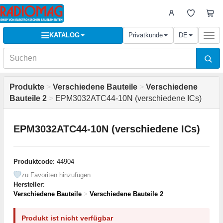
KATALOG
Privatkunde
DE
Togg
navi
Produkte
>
Verschiedene Bauteile
>
Verschiedene
Bauteile 2
>
EPM3032ATC44-10N (verschiedene ICs)
EPM3032ATC44-10N (verschiedene ICs)
Produktcode
: 44904
zu Favoriten hinzufügen
Hersteller
:
Verschiedene Bauteile
>
Verschiedene Bauteile 2
Produkt ist nicht verfügbar