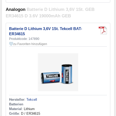
Analogon
Batterie D Lithium 3,6V 1St. GEB
ER34615 D 3.6V 19000mAh GEB
Batterie D Lithium 3,6V 1St. Tekcell BAT-
ER34615
Produktcode: 147890
zu Favoriten hinzufügen
Hersteller
:
Tekcell
Batterien
Material
: Lithium
Größe
: D / ER34615