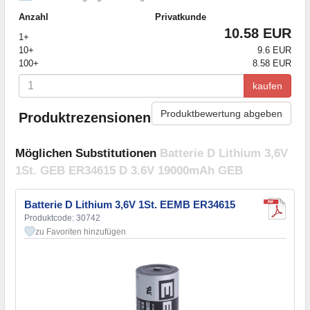
Anzahl
Privatkunde
10.58 EUR
1+
10+
9.6 EUR
100+
8.58 EUR
kaufen
Produktbewertung abgeben
Produktrezensionen
Möglichen Substitutionen
Batterie D Lithium 3,6V
1St. GEB ER34615 D 3.6V 19000mAh GEB
Batterie D Lithium 3,6V 1St. EEMB ER34615
Produktcode: 30742
zu Favoriten hinzufügen