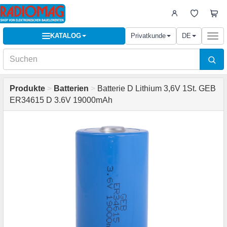
KATALOG
Privatkunde
DE
Togg
navi
Produkte
>
Batterien
>
Batterie D Lithium 3,6V 1St. GEB
ER34615 D 3.6V 19000mAh