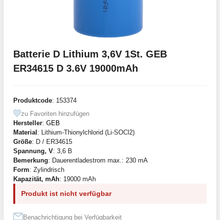
Batterie D Lithium 3,6V 1St. GEB
ER34615 D 3.6V 19000mAh
Produktcode
: 153374
zu Favoriten hinzufügen
Hersteller
:
GEB
Material
: Lithium-Thionylchlorid (Li-SOCl2)
Größe
: D / ER34615
Spannung, V
: 3,6 В
Bemerkung
: Dauerentladestrom max.: 230 mA
Form
: Zylindrisch
Kapazität, mAh
: 19000 mAh
Produkt ist nicht verfügbar
Benachrichtigung bei Verfügbarkeit