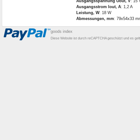
Ausgangsspannung Uout, V
: 15 
Ausgangsstrom Iout, A
: 1,2 A
Leistung, W
: 18 W
Abmessungen, mm
: 79x54x33 m
goods index
Diese Website ist durch reCAPTCHA geschützt und es gel