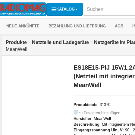
KATALOG
NEUE ANKÜNFTE
BEZAHLUNG UND LIEFERUNG
AGB
I
Produkte
>
Netzteile und Ladegeräte
>
Netzgeräte im Pla
MeanWell
ES18E15-PIJ 15V/1,2
(Netzteil mit integri
MeanWell
Produktcode
: 31370
zu Favoriten hinzufügen
Hersteller
:
MeanWell
Beschreibung
: Mit integriertem N
Eingangsspannung Uin, V
: 90..