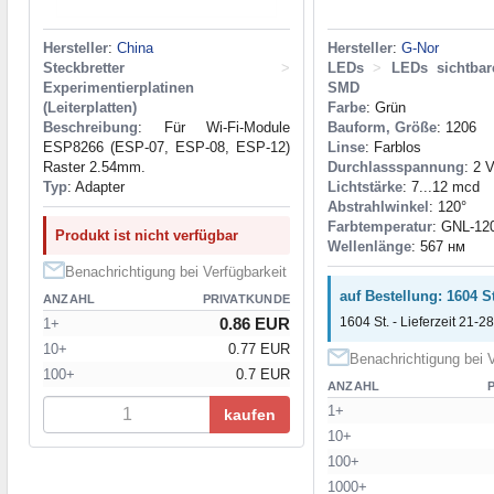
Hersteller
:
China
Hersteller
:
G-Nor
Steckbretter
>
LEDs
>
LEDs sichtba
Experimentierplatinen
SMD
(Leiterplatten)
Farbe
: Grün
Beschreibung
: Für Wi-Fi-Module
Bauform, Größe
: 1206
ESP8266 (ESP-07, ESP-08, ESP-12)
Linse
: Farblos
Raster 2.54mm.
Durchlassspannung
: 2 
Typ
: Adapter
Lichtstärke
: 7...12 mcd
Abstrahlwinkel
: 120°
Farbtemperatur
: GNL-12
Produkt ist nicht verfügbar
Wellenlänge
: 567 нм
Benachrichtigung bei Verfügbarkeit
auf Bestellung: 1604 St
ANZAHL
PRIVATKUNDE
0.86 EUR
1604 St. - Lieferzeit 21-28
1+
10+
0.77 EUR
Benachrichtigung bei V
100+
0.7 EUR
ANZAHL
1+
kaufen
10+
100+
1000+