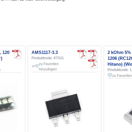
, 120
AMS1117-3.3
2 kOhm 5% 
r)
1206 (RC12
Produktcode: 87031
Hitano) (W
zu Favoriten
10
hinzufügen
n
Produktcode: 
zu Favorite