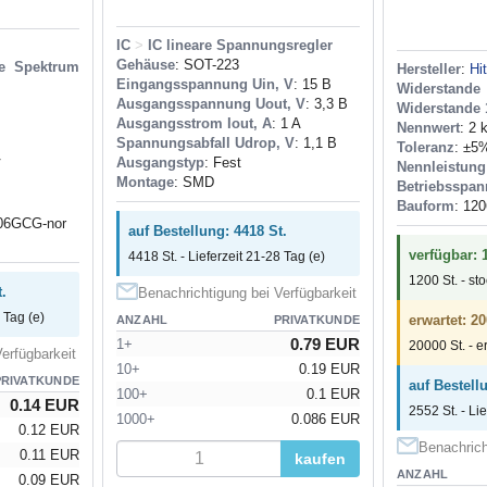
IC
>
IC lineare Spannungsregler
Gehäuse
: SOT-223
re Spektrum
Hersteller
:
Hi
Eingangsspannung Uin, V
: 15 В
Widerstan
Ausgangsspannung Uout, V
: 3,3 В
Widerstande 
Ausgangsstrom Iout, A
: 1 A
Nennwert
: 2
Spannungsabfall Udrop, V
: 1,1 В
Toleranz
: ±5
Ausgangstyp
: Fest
V
Nennleistung
Montage
: SMD
Betriebsspan
Bauform
: 120
06GCG-nor
auf Bestellung: 4418 St.
verfügbar: 
4418 St. - Lieferzeit 21-28 Tag (e)
1200 St. - st
.
Benachrichtigung bei Verfügbarkeit
 Tag (e)
erwartet: 20
ANZAHL
PRIVATKUNDE
0.79 EUR
1+
20000 St. - e
erfügbarkeit
10+
0.19 EUR
PRIVATKUNDE
auf Bestell
100+
0.1 EUR
0.14 EUR
2552 St. - Li
1000+
0.086 EUR
0.12 EUR
Benachrich
0.11 EUR
kaufen
ANZAHL
0.09 EUR