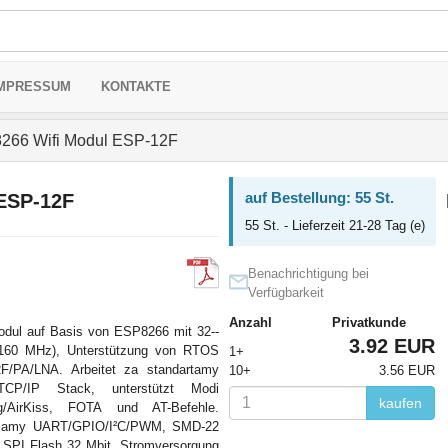
MPRESSUM
KONTAKTE
66 Wifi Modul ESP-12F
auf Bestellung: 55 St.
ESP-12F
55 St. - Lieferzeit 21-28 Tag (e)
Benachrichtigung bei
Verfügbarkeit
Anzahl
Privatkunde
odul auf Basis von ESP8266 mit 32--
3.92 EUR
0/160 MHz), Unterstützung von RTOS
1+
RF/PA/LNA. Arbeitet za standartamy
10+
3.56 EUR
P/IP Stack, unterstützt Modi
kaufen
/AirKiss, FOTA und AT-Befehle.
rfeisamy UART/GPIO/I²C/PWM, SMD-22
SPI Flash 32 Mbit. Stromversorgung