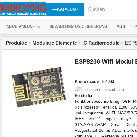
KATALOG
NEUE ANKÜNFTE
BEZAHLUNG UND LIEFERUNG
AGB
I
Produkte
>
Modulare Elemente
>
IC Radiomodule
>
ESP82
ESP8266 Wifi Modul 
Produktcode
: 164083
zu Favoriten hinzufügen
6
Hersteller
:
Funktionsbeschreibung
: Wi-Fi M
bit Prozessor Tensilica L106 (8
und integrierten Wi-Fi MAC/BB/
IEEE 802.11 b/g/n, maye TC
STA/AP/STA+AP, Smart Config
Ausgestattet 10--bit ADC, inte
korpusom, PCB-Antenne, 9 GPIO, 