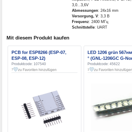
3,0...3,6V
Abmessungen
: 24x16 mm
Versorgung, V
: 3,3 В
Frequenz
: 2400 МГц
Schnittstelle
: UART
Mit diesem Produkt kaufen
PCB for ESP8266 (ESP-07,
LED 1206 grün 567нм
ESP-08, ESP-12)
° (GNL-1206GC G-No
Produktcode: 107540
Produktcode: 45622
zu Favoriten hinzufügen
zu Favoriten hinzufüge
7
1