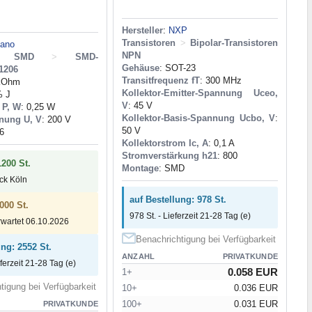
Hersteller
:
NXP
Transistoren
>
Bipolar-Transistoren
tano
NPN
de SMD
>
SMD-
Gehäuse
: SOT-23
1206
Transitfrequenz fT
: 300 MHz
 kOhm
Kollektor-Emitter-Spannung Uceo,
% J
V
: 45 V
 P, W
: 0,25 W
Kollektor-Basis-Spannung Ucbo, V
:
nung U, V
: 200 V
50 V
6
Kollektorstrom Ic, A
: 0,1 A
Stromverstärkung h21
: 800
1200 St.
Montage
: SMD
ock Köln
auf Bestellung: 978 St.
000 St.
978 St. - Lieferzeit 21-28 Tag (e)
rwartet 06.10.2026
Benachrichtigung bei Verfügbarkeit
ung: 2552 St.
ANZAHL
PRIVATKUNDE
eferzeit 21-28 Tag (e)
0.058 EUR
1+
tigung bei Verfügbarkeit
10+
0.036 EUR
100+
0.031 EUR
PRIVATKUNDE