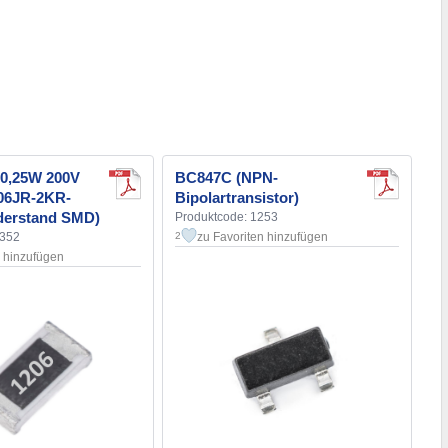
0,25W 200V
BC847C (NPN-
06JR-2KR-
Bipolartransistor)
iderstand SMD)
Produktcode: 1253
1352
zu Favoriten hinzufügen
2
n hinzufügen