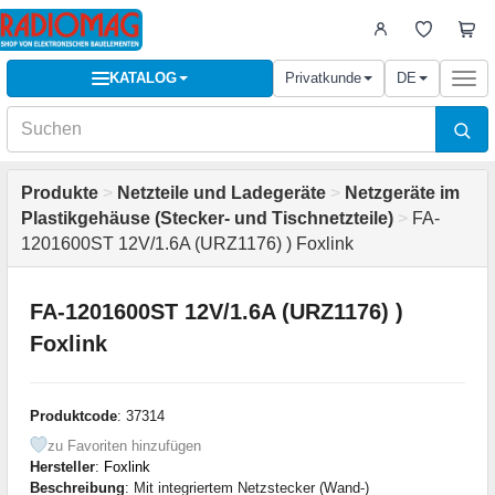
KATALOG
Privatkunde
DE
Togg
navi
Produkte
>
Netzteile und Ladegeräte
>
Netzgeräte im
Plastikgehäuse (Stecker- und Tischnetzteile)
>
FA-
1201600ST 12V/1.6A (URZ1176) ) Foxlink
FA-1201600ST 12V/1.6A (URZ1176) )
Foxlink
Produktcode
: 37314
zu Favoriten hinzufügen
Hersteller
:
Foxlink
Beschreibung
: Mit integriertem Netzstecker (Wand-)