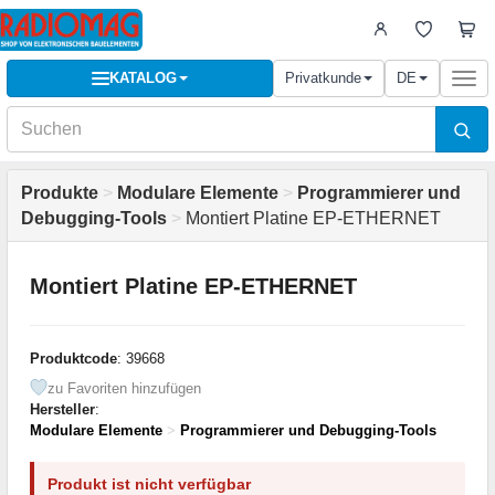
KATALOG
Privatkunde
DE
Togg
navi
Produkte
>
Modulare Elemente
>
Programmierer und
Debugging-Tools
>
Montiert Platine EP-ETHERNET
Montiert Platine EP-ETHERNET
Produktcode
: 39668
zu Favoriten hinzufügen
Hersteller
:
Modulare Elemente
>
Programmierer und Debugging-Tools
Produkt ist nicht verfügbar