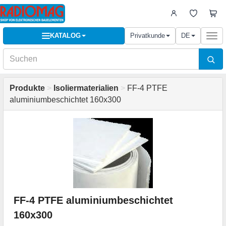
KATALOG
Privatkunde
DE
Togg
navi
Produkte
>
Isoliermaterialien
>
FF-4 PTFE
aluminiumbeschichtet 160x300
FF-4 PTFE aluminiumbeschichtet
160x300