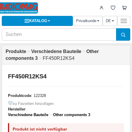
KATALOG
Privatkunde
DE
Togg
navi
Produkte
>
Verschiedene Bauteile
>
Other
components 3
>
FF450R12KS4
FF450R12KS4
Produktcode
: 122328
zu Favoriten hinzufügen
Hersteller
:
Verschiedene Bauteile
>
Other components 3
Produkt ist nicht verfügbar