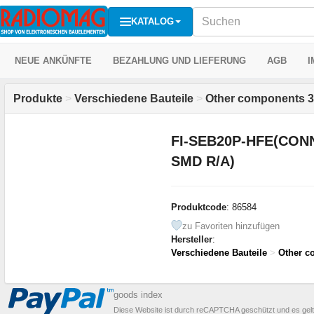
KATALOG
NEUE ANKÜNFTE
BEZAHLUNG UND LIEFERUNG
AGB
I
Produkte
>
Verschiedene Bauteile
>
Other components 3
FI-SEB20P-HFE(CON
SMD R/A)
Produktcode
: 86584
zu Favoriten hinzufügen
Hersteller
:
Verschiedene Bauteile
>
Other c
goods index
Diese Website ist durch reCAPTCHA geschützt und es gel