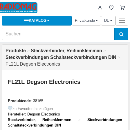
KATALOG
Privatkunde
DE
Togg
navi
Produkte
>
Steckverbinder, Reihenklemmen
>
Steckverbindungen Schaltsteckverbindungen DIN
>
FL21L Degson Electronics
FL21L Degson Electronics
Produktcode
: 38165
zu Favoriten hinzufügen
Hersteller
:
Degson Electronics
Steckverbinder, Reihenklemmen
>
Steckverbindungen
Schaltsteckverbindungen DIN