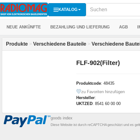
KATALOG
NEUE ANKÜNFTE
BEZAHLUNG UND LIEFERUNG
AGB
I
Produkte
>
Verschiedene Bauteile
>
Verschiedene Bautei
FLF-902(Filter)
Produktcode
: 48435
zu Favoriten hinzufügen
Hersteller
:
UKTZED
: 8541 60 00 00
goods index
Diese Website ist durch reCAPTCHA geschützt und es gel