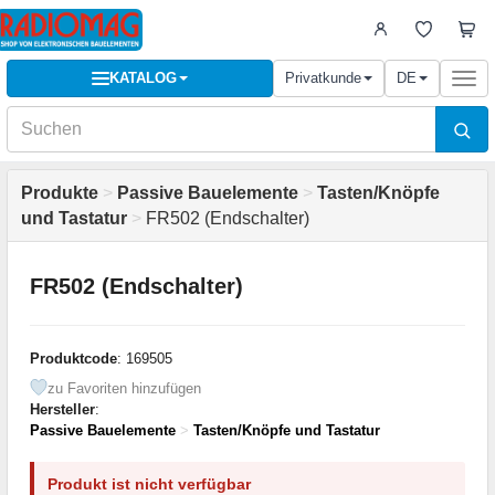
KATALOG
Privatkunde
DE
Togg
navi
Produkte
>
Passive Bauelemente
>
Tasten/Knöpfe
und Tastatur
>
FR502 (Endschalter)
FR502 (Endschalter)
Produktcode
: 169505
zu Favoriten hinzufügen
Hersteller
:
Passive Bauelemente
>
Tasten/Knöpfe und Tastatur
Produkt ist nicht verfügbar