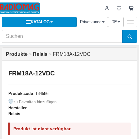
KATALOG
Privatkunde
DE
Togg
navi
Produkte
>
Relais
>
FRM18A-12VDC
FRM18A-12VDC
Produktcode
: 184586
zu Favoriten hinzufügen
Hersteller
:
Relais
Produkt ist nicht verfügbar