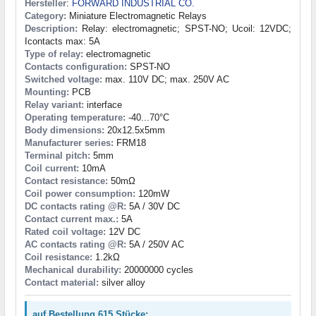
Hersteller
:
FORWARD INDUSTRIAL CO.
Category:
Miniature Electromagnetic Relays
Description:
Relay: electromagnetic; SPST-NO; Ucoil: 12VDC;
Icontacts max: 5A
Type of relay:
electromagnetic
Contacts configuration:
SPST-NO
Switched voltage:
max. 110V DC; max. 250V AC
Mounting:
PCB
Relay variant:
interface
Operating temperature:
-40...70°C
Body dimensions:
20x12.5x5mm
Manufacturer series:
FRM18
Terminal pitch:
5mm
Coil current:
10mA
Contact resistance:
50mΩ
Coil power consumption:
120mW
DC contacts rating @R:
5A / 30V DC
Contact current max.:
5A
Rated coil voltage:
12V DC
AC contacts rating @R:
5A / 250V AC
Coil resistance:
1.2kΩ
Mechanical durability:
20000000 cycles
Contact material:
silver alloy
auf Bestellung 615 Stücke: