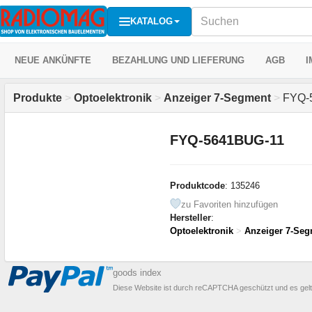
KATALOG
NEUE ANKÜNFTE
BEZAHLUNG UND LIEFERUNG
AGB
I
Produkte
>
Optoelektronik
>
Anzeiger 7-Segment
>
FYQ-
FYQ-5641BUG-11
Produktcode
: 135246
zu Favoriten hinzufügen
Hersteller
:
Optoelektronik
>
Anzeiger 7-Seg
goods index
Diese Website ist durch reCAPTCHA geschützt und es gel