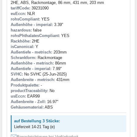
2HE, ABS, Rackmontage, 86 mm, 431 mm, 203 mm
tariffCode:
39231090
euEccn:
NLR
rohsCompliant:
YES
Außenhöhe - imperial:
3.39"
hazardous:
false
rohsPhthalatesCompliant:
YES
Rackhöhe:
2HE
isCanonical:
Y
Außentiefe - metrisch:
203mm
Schrankform:
Rackmontage
Außenhöhe - metrisch:
86mm
Außentiefe - imperial:
7.99"
SVHC:
No SVHC (25-Jun-2025)
Außenbreite - metrisch:
431mm
Produktpalette:
-
productTraceability:
No
usEccn:
EAR99
Außenbreite - Zoll:
16.97"
Gehäusematerial:
ABS
auf Bestellung 3 Stücke:
Lieferzeit 14-21 Tag (e)
Benachrichtigung bei Verfügbarkeit