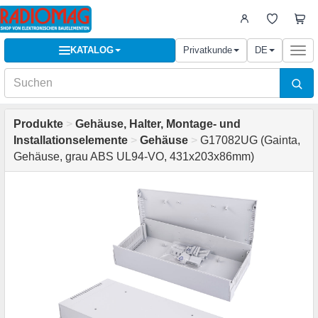
KATALOG
Privatkunde
DE
Togg
navi
Produkte
>
Gehäuse, Halter, Montage- und
Installationselemente
>
Gehäuse
>
G17082UG (Gainta,
Gehäuse, grau ABS UL94-VO, 431x203x86mm)