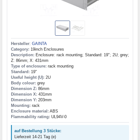
Hersteller
:
GAINTA
Category:
19inch Enclosures
Description:
Enclosure: rack mounting; Standard: 19"; 2U; grey;
Z: 86mm; X: 431mm
Type of enclosure:
rack mounting
Standard:
19"
Useful height (U):
2U
Body colour:
grey
Dimension Z:
86mm
Dimension X:
431mm
Dimension Y:
203mm
Mounting:
rack
Enclosure material:
ABS
Flammability rating:
UL94V-0
auf Bestellung 3 Stücke:
Lieferzeit 14-21 Tag (e)