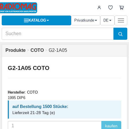
KATALOG
Privatkunde
DE
Togg
navi
Produkte
>
COTO
>
G2-1A05
G2-1A05 COTO
Hersteller
:
COTO
1995 DIP6
auf Bestellung 1500 Stücke:
Lieferzeit 21-28 Tag (e)
kaufen