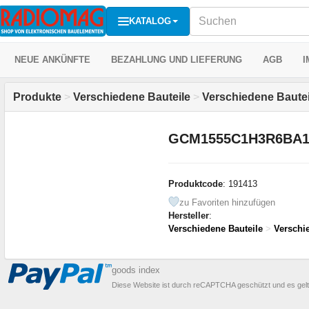
KATALOG
NEUE ANKÜNFTE
BEZAHLUNG UND LIEFERUNG
AGB
I
Produkte
>
Verschiedene Bauteile
>
Verschiedene Bautei
GCM1555C1H3R6BA16
Produktcode
: 191413
zu Favoriten hinzufügen
Hersteller
:
Verschiedene Bauteile
>
Verschi
goods index
Diese Website ist durch reCAPTCHA geschützt und es gel