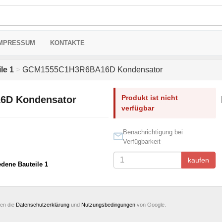
MPRESSUM
KONTAKTE
le 1
>
GCM1555C1H3R6BA16D Kondensator
Produkt ist nicht
D Kondensator
verfügbar
Benachrichtigung bei
Verfügbarkeit
kaufen
edene Bauteile 1
ten die
Datenschutzerklärung
und
Nutzungsbedingungen
von Google.