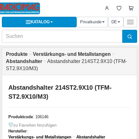
KATALOG
Privatkunde
DE
Togg
navi
Produkte
>
Verstärkungs- und Metallstangen
>
Abstandshalter
>
Abstandshalter 214ST2.9X10 (TFM-
ST2.9X10/M3)
Abstandshalter 214ST2.9X10 (TFM-
ST2.9X10/M3)
Produktcode
: 106146
zu Favoriten hinzufügen
Hersteller
:
Verstärkungs- und Metallstangen
>
Abstandshalter